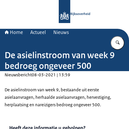
Naar de homepage van Rijksoverheid
Rijksoverheid
Home
Actueel
Nieuws
Vu
De asielinstroom van week 9
bedroeg ongeveer 500
Nieuwsbericht
08-03-2021 | 13:59
De asielinstroom van week 9, bestaande uit eerste
asielaanvragen, herhaalde asielaanvragen, hervestiging,
herplaatsing en nareizigers bedroeg ongeveer 500.
Heeft deze informatie u geholpen?