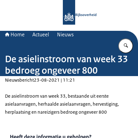
Naar de homepage van Rijksoverheid
Rijksoverheid
Home
Actueel
Nieuws
Vu
De asielinstroom van week 33
bedroeg ongeveer 800
Nieuwsbericht
23-08-2021 | 11:21
De asielinstroom van week 33, bestaande uit eerste
asielaanvragen, herhaalde asielaanvragen, hervestiging,
herplaatsing en nareizigers bedroeg ongeveer 800
Heeft deze informatie u geholpen?