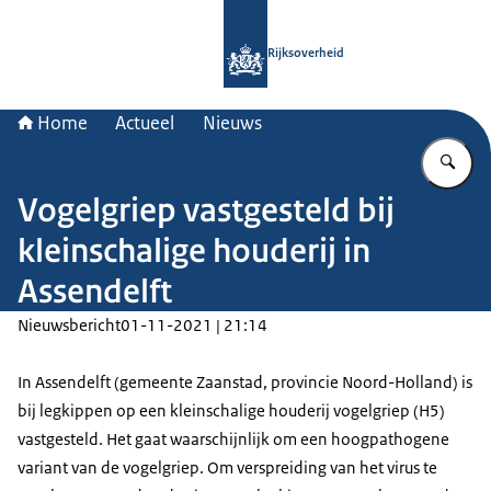
Naar de homepage van Rijksoverheid
Rijksoverheid
Home
Actueel
Nieuws
Vu
Vogelgriep vastgesteld bij
kleinschalige houderij in
Assendelft
Nieuwsbericht
01-11-2021 | 21:14
In Assendelft (gemeente Zaanstad, provincie Noord-Holland) is
bij legkippen op een kleinschalige houderij vogelgriep (H5)
vastgesteld. Het gaat waarschijnlijk om een hoogpathogene
variant van de vogelgriep. Om verspreiding van het virus te