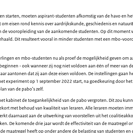
n starten, moeten aspirant-studenten afkomstig van de havo en h
at om eisen rond kennis over aardrijkskunde, geschiedenis en natuu
ijd in de vooropleiding van de aankomende studenten. Op dit moment 
gehaald. Dit resulteert vooral in minder studenten met een mbo-voor
erlingen en mbo-studenten nu als proef de mogelijkheid geven om a
e beginnen - ook wanneer zij nog niet voldoen aan één of meer van d
 jaar aantonen dat zij aan deze eisen voldoen. De instellingen gaan 
 het experiment op 1 september 2022 start, na goedkeuring door het p
lan van de pabo’s zelf.
het kabinet de toegankelijkheid van de pabo vergroten. Dit zou kun
ekort met behoud van kwaliteit van leraren. Alle leraren moeten i
erkt daarnaast aan de uitwerking van voorstellen uit het coalitieak
kken. De komende drie jaar wordt de effectiviteit van de maatregel 
 de maatregel heeft op onder andere de belasting van studenten e