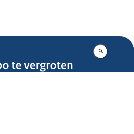
.nl
Vul in wat u z
o te vergroten