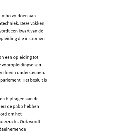
et mbo voldoen aan
r&techniek. Deze vakken
wordt een kwart van de
opleiding die instromen
an een opleiding tot
e vooropleidingseisen.
hen hierin ondersteunen.
arlement. Het besluit is
nen bijdragen aan de
mmers de pabo hebben
koord om het
onderzocht. Ook wordt
n deelnemende