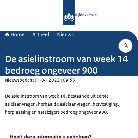
Naar de homepage van Rijksoverheid
Rijksoverheid
Home
Actueel
Nieuws
Vu
De asielinstroom van week 14
bedroeg ongeveer 900
Nieuwsbericht
11-04-2022 | 09:53
De asielinstroom van week 14, bestaande uit eerste
asielaanvragen, herhaalde asielaanvragen, hervestiging,
herplaatsing en nareizigers bedroeg ongeveer 900.
Heeft deze informatie u geholpen?