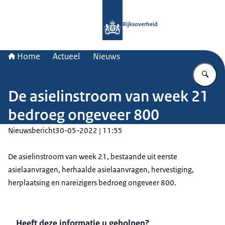
Naar de homepage van Rijksoverheid
Rijksoverheid
Home
Actueel
Nieuws
Vu
De asielinstroom van week 21
bedroeg ongeveer 800
Nieuwsbericht
30-05-2022 | 11:55
De asielinstroom van week 21, bestaande uit eerste
asielaanvragen, herhaalde asielaanvragen, hervestiging,
herplaatsing en nareizigers bedroeg ongeveer 800.
Heeft deze informatie u geholpen?