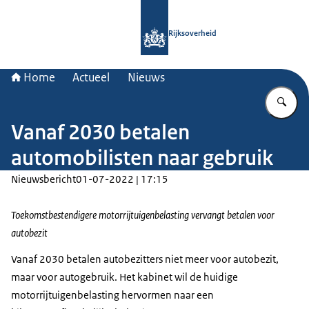
Naar de homepage van Rijksoverheid
Rijksoverheid
Home
Actueel
Nieuws
Vu
Vanaf 2030 betalen
automobilisten naar gebruik
Nieuwsbericht
01-07-2022 | 17:15
Toekomstbestendigere motorrijtuigenbelasting vervangt betalen voor
autobezit
Vanaf 2030 betalen autobezitters niet meer voor autobezit,
maar voor autogebruik. Het kabinet wil de huidige
motorrijtuigenbelasting hervormen naar een