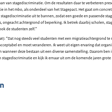
n van stagediscriminatie. Om de resultaten daar te verbeteren prese
ie in het mbo, als onderdeel van het Stagepact. Het gaat om concret
 stagediscriminatie uit te bannen, zodat een goede en passende stag
s, ongeacht achtergrond of beperking. Ik betrek daarbij scholen, sta
ook de studenten zelf.”
W): “Dat nog steeds veel studenten met een migratieachtergrond te
acceptabel en moet veranderen. Ik weet uit eigen ervaring dat organis
n wanneer deze bestaan uit een diverse samenstelling. Daarom ben ik
 stagediscriminatie en kijk ik ernaar uit om de komende jaren grote 
n