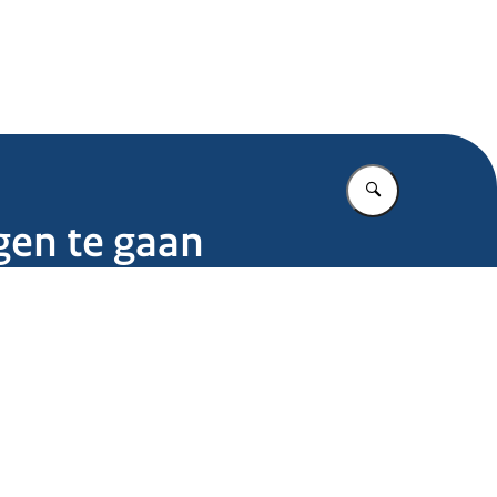
.nl
Vul in wat u z
gen te gaan