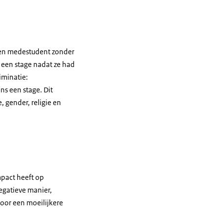
 een medestudent zonder
een stage nadat ze had
iminatie:
ns een stage. Dit
, gender, religie en
mpact heeft op
egatieve manier,
voor een moeilijkere