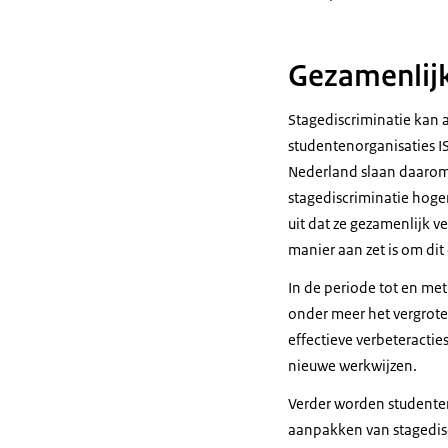
Gezamenlij
Stagediscriminatie kan 
studentenorganisaties 
Nederland slaan daarom
stagediscriminatie hoge
uit dat ze gezamenlijk v
manier aan zet is om di
In de periode tot en me
onder meer het vergrote
effectieve verbeteracti
nieuwe werkwijzen.
Verder worden studenten
aanpakken van stagedisc