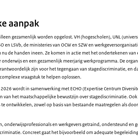
ke aanpak
alleen gezamenlijk worden opgelost. VH (hogescholen), UNL (universi
ISO en LSVb, de ministeries van OCW en SZW en werkgeversorganis
 nu de handen ineen. Ze komen in actie met het ondertekenen van 
r onderwijs en een gezamenlijk meerjarig werkprogramma. De organi
erantwoordelijk zijn voor het tegengaan van stagediscriminatie, en da
t complexe vraagstuk te helpen oplossen.
t 2026 wordt in samenwerking met ECHO (Expertise Centrum Diversit
n van het maatschappelijke bewustzijn over stagediscriminatie. Ook 
es te ontwikkelen, zowel op basis van bestaande maatregelen als doo
, onderwijsprofessionals en werkgevers getraind, ondersteund en ge
riminatie. Concreet gaat het bijvoorbeeld om adequate begeleiding