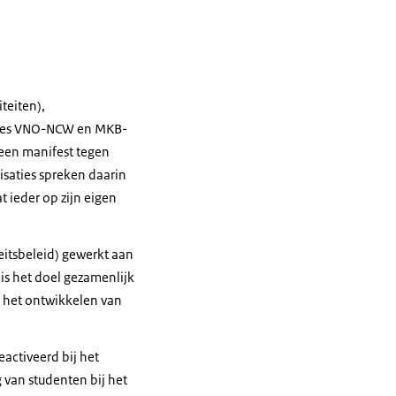
teiten),
aties VNO-NCW en MKB-
een manifest tegen
saties spreken daarin
t ieder op zijn eigen
eitsbeleid) gewerkt aan
is het doel gezamenlijk
r het ontwikkelen van
activeerd bij het
 van studenten bij het