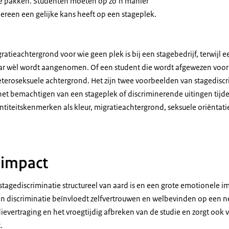
te pakken. Studenten moeten op zo’n manier
ereen een gelijke kans heeft op een stageplek.
atieachtergrond voor wie geen plek is bij een stagebedrijf, terwijl
ar wèl wordt aangenomen. Of een student die wordt afgewezen voor 
eteroseksuele achtergrond. Het zijn twee voorbeelden van stagediscr
het bemachtigen van een stageplek of discriminerende uitingen tijde
ntiteitskenmerken als kleur, migratieachtergrond, seksuele oriëntatie
 impact
 stagediscriminatie structureel van aard is en een grote emotionele i
n discriminatie beïnvloedt zelfvertrouwen en welbevinden op een n
ievertraging en het vroegtijdig afbreken van de studie en zorgt ook 
.