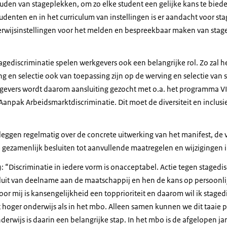
den van stageplekken, om zo elke student een gelijke kans te biede
denten en in het curriculum van instellingen is er aandacht voor sta
rwijsinstellingen voor het melden en bespreekbaar maken van stag
agediscriminatie spelen werkgevers ook een belangrijke rol. Zo zal h
ng en selectie ook van toepassing zijn op de werving en selectie van s
evers wordt daarom aansluiting gezocht met o.a. het programma VIA
Aanpak Arbeidsmarktdiscriminatie. Dit moet de diversiteit en inclus
eggen regelmatig over de concrete uitwerking van het manifest, de 
 gezamenlijk besluiten tot aanvullende maatregelen en wijzigingen i
: “Discriminatie in iedere vorm is onacceptabel. Actie tegen stagedis
luit van deelname aan de maatschappij en hen de kans op persoonli
or mij is kansengelijkheid een topprioriteit en daarom wil ik staged
 hoger onderwijs als in het mbo. Alleen samen kunnen we dit taaie 
derwijs is daarin een belangrijke stap. In het mbo is de afgelopen jar