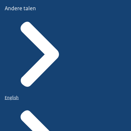
Andere talen
English