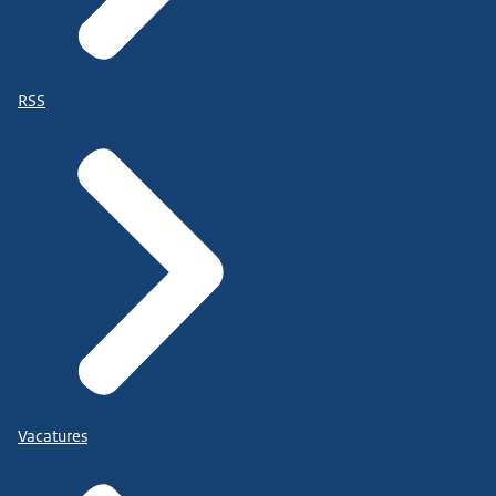
RSS
Vacatures