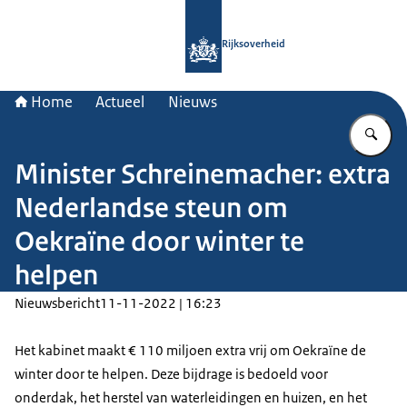
Naar de homepage van Rijksoverheid
Rijksoverheid
Home
Actueel
Nieuws
Vu
Minister Schreinemacher: extra
Nederlandse steun om
Oekraïne door winter te
helpen
Nieuwsbericht
11-11-2022 | 16:23
Het kabinet maakt € 110 miljoen extra vrij om Oekraïne de
winter door te helpen. Deze bijdrage is bedoeld voor
onderdak, het herstel van waterleidingen en huizen, en het