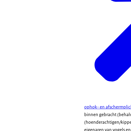
ophok- en afschermplic
binnen gebracht (behalv
(hoenderachtigen/kippen
eigenaren van vogels en