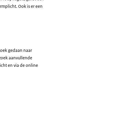
mplicht. Ook is er een
rzoek gedaan naar
rzoek aanvullende
cht en via de online