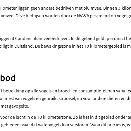
ilometer liggen geen andere bedrijven met pluimvee. Binnen 3 kilom
luimvee. Deze bedrijven worden door de NVWA gescreend op vogelgr
iggen 43 andere pluimveebedrijven. In dit gebied geldt per direct h
d ligt in Duitsland. De bewakingszone in het 10 kilometergebied is m
rbod
t betrekking op alle vogels en broed- en consumptie-eieren vanaf ee
r mest van vogels en gebruikt strooisel, en voor andere dieren en di
 met gevogelte.
voor de jacht in de 10 kilometerzone. Zo is het in dit gebied onder
 gebieden waar dat watervogels kan verstoren. Waar dit precies is, is