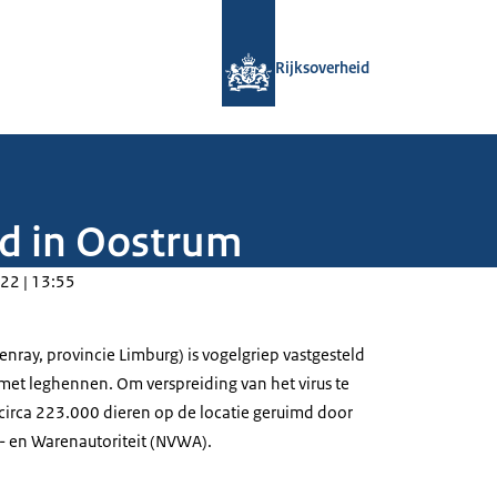
Naar de homepage van Rijksoverheid
Rijksoverheid
ld in Oostrum
22 | 13:55
nray, provincie Limburg) is vogelgriep vastgesteld
met leghennen. Om verspreiding van het virus te
irca 223.000 dieren op de locatie geruimd door
- en Warenautoriteit (NVWA).