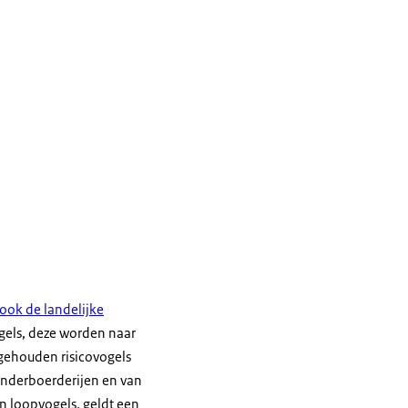
 ook de landelijke
gels, deze worden naar
 gehouden risicovogels
kinderboerderijen en van
n loopvogels, geldt een