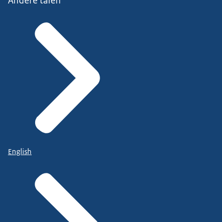
Andere talen
English