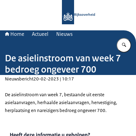
Naar de homepage van Rijksoverheid
Rijksoverheid
Home
Actueel
Nieuws
Vu
De asielinstroom van week 7
bedroeg ongeveer 700
Nieuwsbericht
20-02-2023 | 10:17
De asielinstroom van week 7, bestaande uit eerste
asielaanvragen, herhaalde asielaanvragen, hervestiging,
herplaatsing en nareizigers bedroeg ongeveer 700.
Heeft deze informatie u geholpen?