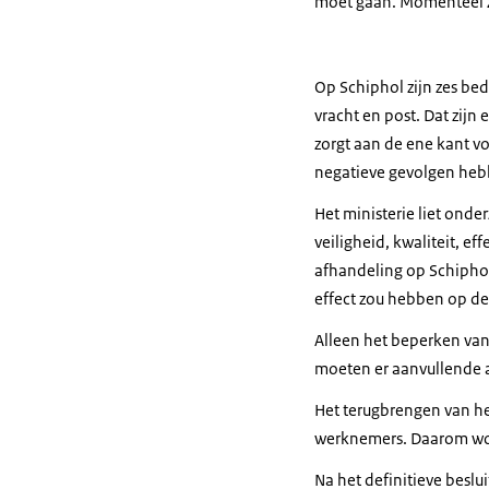
moet gaan. Momenteel zi
Op Schiphol zijn zes bed
vracht en post. Dat zijn
zorgt aan de ene kant v
negatieve gevolgen heb
Het ministerie liet onde
veiligheid, kwaliteit, ef
afhandeling op Schiphol
effect zou hebben op de
Alleen het beperken van
moeten er aanvullende 
Het terugbrengen van h
werknemers. Daarom wordt
Na het definitieve besl