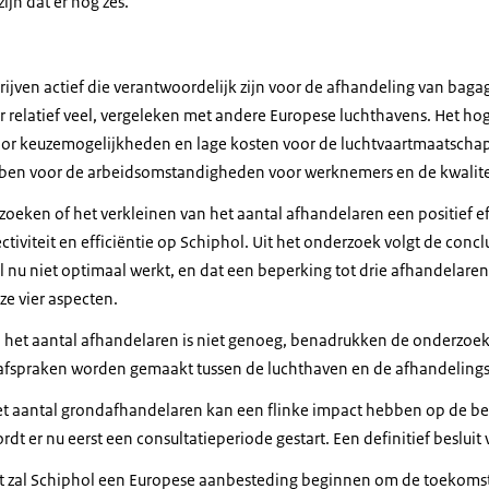
jn dat er nog zes.
rijven actief die verantwoordelijk zijn voor de afhandeling van baga
 er relatief veel, vergeleken met andere Europese luchthavens. Het h
oor keuzemogelijkheden en lage kosten voor de luchtvaartmaatscha
ben voor de arbeidsomstandigheden voor werknemers en de kwalite
rzoeken of het verkleinen van het aantal afhandelaren een positief 
fectiviteit en efficiëntie op Schiphol. Uit het onderzoek volgt de conc
 nu niet optimaal werkt, en dat een beperking tot drie afhandelaren 
ze vier aspecten.
 het aantal afhandelaren is niet genoeg, benadrukken de onderzoeker
afspraken worden gemaakt tussen de luchthaven en de afhandelings
et aantal grondafhandelaren kan een flinke impact hebben op de be
 er nu eerst een consultatieperiode gestart. Een definitief besluit v
uit zal Schiphol een Europese aanbesteding beginnen om de toekoms