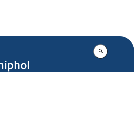
.nl
Vul in wat u z
hiphol