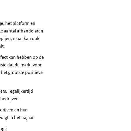
ge, het platform en
oge aantal afhandelaren
ppijen, maar kan ook
it.
effect kan hebben op de
lusie dat de markt voor
het grootste positieve
s. Tegelijkertijd
bedrijven.
drijven en hun
olgt in het najaar.
tige