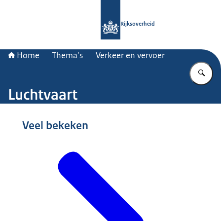
Naar de homepage van Rijksoverheid
Rijksoverheid
Home
Thema's
Verkeer en vervoer
Vu
Luchtvaart
Beeld: © Hollandse Hoogte / Marco van Middelkoop
Veel bekeken