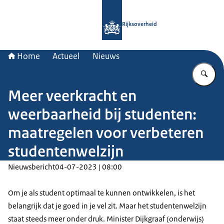
Naar de homepage van Rijksoverheid
Rijksoverheid
Home
Actueel
Nieuws
Vu
Meer veerkracht en
weerbaarheid bij studenten:
maatregelen voor verbeteren
studentenwelzijn
Nieuwsbericht
04-07-2023 | 08:00
Om je als student optimaal te kunnen ontwikkelen, is het
belangrijk dat je goed in je vel zit. Maar het studentenwelzijn
staat steeds meer onder druk. Minister Dijkgraaf (onderwijs)