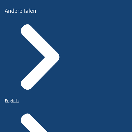
Andere talen
English