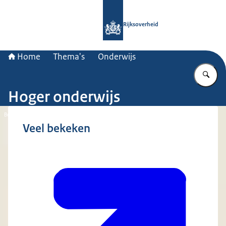
Naar de homepage van Rijksoverheid
Rijksoverheid
Home
Thema's
Onderwijs
Vu
Hoger onderwijs
Beeld: © Ministerie van Algemene Zaken
Veel bekeken