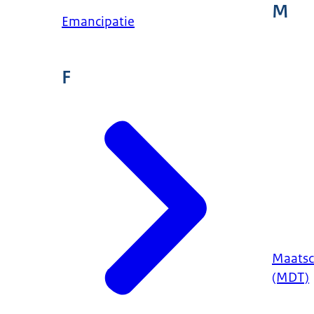
M
Emancipatie
F
Maatsc
(MDT)