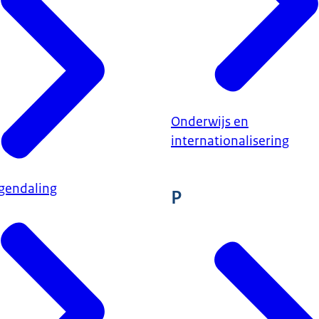
Onderwijs en
internationalisering
ngendaling
P