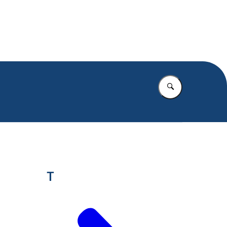
.nl
Vul in wat u z
T