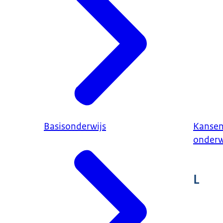
Basisonderwijs
Kanseng
onderw
L