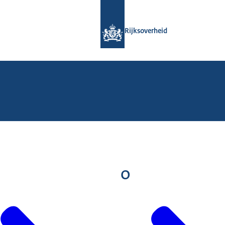
Naar de homepage van Rijksoverheid
Rijksoverheid
O