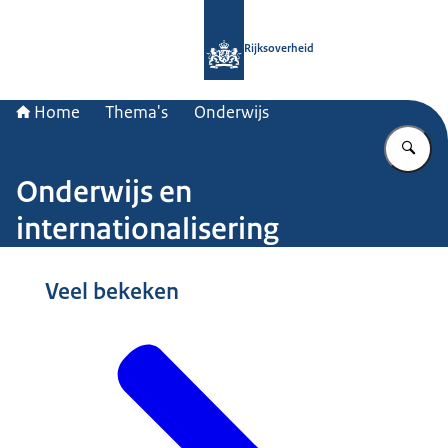
Naar de homepage van Rijksoverheid
Rijksoverheid
Home
Thema's
Onderwijs
Vu
Onderwijs en
internationalisering
Beeld: © Ministerie van Algemene Zaken
Veel bekeken