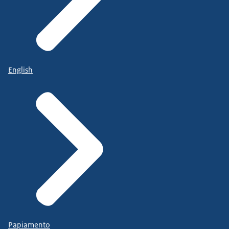
English
Papiamento