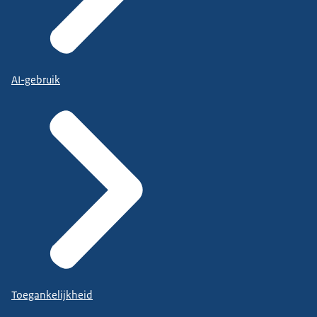
AI-gebruik
Toegankelijkheid