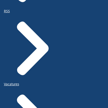
RSS
Vacatures