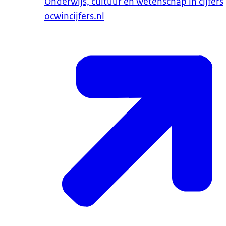
Onderwijs, cultuur en wetenschap in cijfers
ocwincijfers.nl