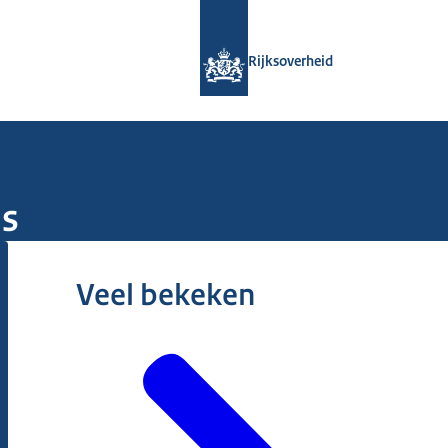
Naar de homepage van Rijksoverheid
Rijksoverheid
js
Veel bekeken