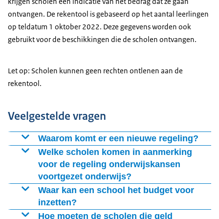
krijgen scholen een indicatie van het bedrag dat ze gaan
ontvangen. De rekentool is gebaseerd op het aantal leerlingen
op teldatum 1 oktober 2022. Deze gegevens worden ook
gebruikt voor de beschikkingen die de scholen ontvangen.
Let op: Scholen kunnen geen rechten ontlenen aan de
rekentool.
Veelgestelde vragen
Waarom komt er een nieuwe regeling?
De Regeling onderwijskansen voortgezet onderwijs
Welke scholen komen in aanmerking
vervangt de Regeling leerplusarrangement vo. De
voor de regeling onderwijskansen
voortgezet onderwijs?
nieuwe regeling is nodig omdat de eerdere indicator
niet meer voldeed. De indicator bleek onvoldoende te
De Regeling onderwijskansen voortgezet onderwijs is
Waar kan een school het budget voor
voorspellen welke leerlingen extra ondersteuning
bedoeld voor scholen met een grote groep leerlingen
inzetten?
nodig hadden. Het CBS heeft daarom een nieuwe
die opgroeien in minder gunstige omstandigheden.
De extra middelen uit de regeling zijn bedoeld om
Hoe moeten de scholen die geld