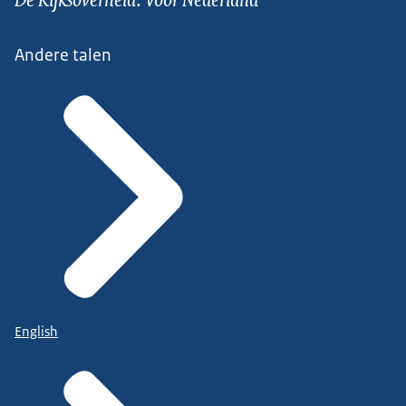
Andere talen
English