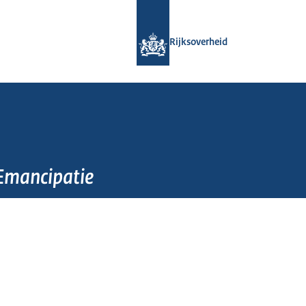
Naar de homepage van Rijksoverheid
Rijksoverheid
 Emancipatie