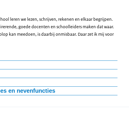
hool leren we lezen, schrijven, rekenen en elkaar begrijpen.
pirerende, goede docenten en schoolleiders maken dat waar.
olop kan meedoen, is daarbij onmisbaar. Daar zet ik mij voor
cretaris Onderwijs en Emancipatie in het kabinet-Jetten
ties en nevenfuncties
in het kabinet-Schoof
de VVD; portefeuilles gezondheidszorg, onderwijs, sociale
 Groep'