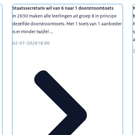
missie Aardgaswinning Groningen (25 mei 2021 -20 april
Staatssecretaris wil van 6 naar 1 doorstroomtoets
In 2030 maken alle leerlingen uit groep 8 in principe
soverschrijdend gedrag en seksueel geweld
dezelfde doorstroomtoets. Met 1 toets van 1 aanbieder
M
etingadvies’ B.V
is er minder twijfel ...
s
a
02-07-2026
18:00
arketing en innovatie, Hogeschool Utrecht (kwartiermaker
 Zorgverzekeringen
ij
Business Openers
 FrieslandCampina