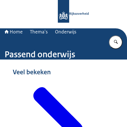
Naar de homepage van Rijksoverheid
Rijksoverheid
Home
Thema's
Onderwijs
Vu
Passend onderwijs
Beeld: © Ministerie van Algemene Zaken
Veel bekeken