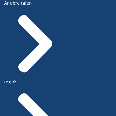
Andere talen
English