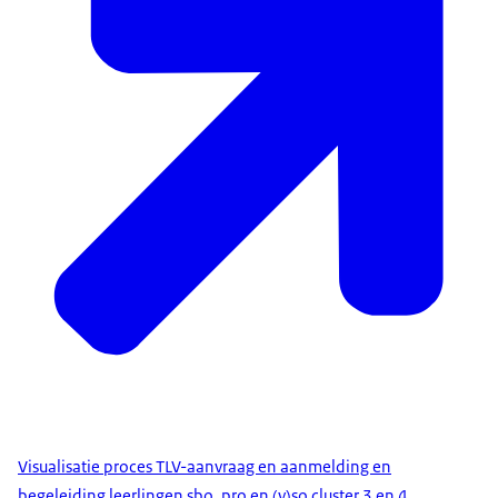
Visualisatie proces TLV-aanvraag en aanmelding en
begeleiding leerlingen sbo, pro en (v)so cluster 3 en 4