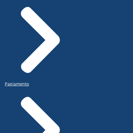
of op de website van de Rijksoverheid. Beeldtekst:
www.rijksoverheid.nl/passendonderwijs Logo
Ministerie van Onderwijs, Cultuur en Wetenschap
verschijnt in beeld. Beeldtekst: Geproduceerd
door de Rijksoverheid. *Muziek einidgt*.
Papiamento