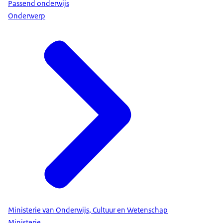
Passend onderwijs
dat ze geen zorgplicht meer heeft. Ze moet je dus
Onderwerp
nog steeds helpen met het zoeken naar een school
die wel bij jouw kind past. Het kan zijn dat dit een
school wordt voor speciaal onderwijs of speciaal
basisonderwijs. Speciaal basisonderwijs is voor
kinderen met lichte leerproblemen zoals
problemen met concentreren. De klassen zijn vaak
kleiner en er is extra hulp. De kinderen leren hier
hetzelfde als op een andere basisschool. Speciaal
onderwijs is voor kinderen met zwaardere
leerproblemen of gedragsproblemen en voor
kinderen die moeite hebben met horen, zien of
spreken. Voor het speciaal onderwijs en het
speciaal basisonderwijs is een
toelaatbaarheidsverklaring nodig. Die vraagt de
school aan bij het samenwerkingsverband. Die
Ministerie van Onderwijs, Cultuur en Wetenschap
bestaat uit scholen die samenwerken om voor
Ministerie