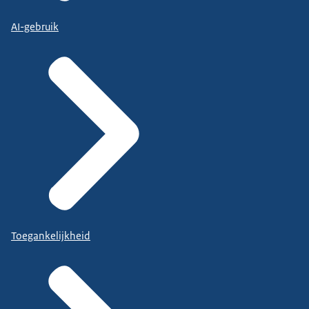
AI-gebruik
Toegankelijkheid