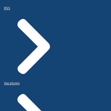
RSS
Vacatures