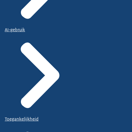
AI-gebruik
Toegankelijkheid