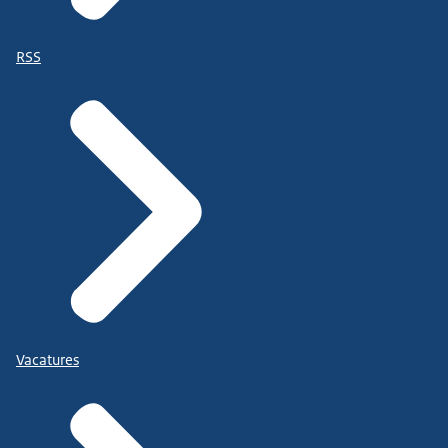
RSS
Vacatures