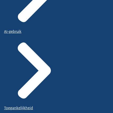
AI-gebruik
Toegankelijkheid