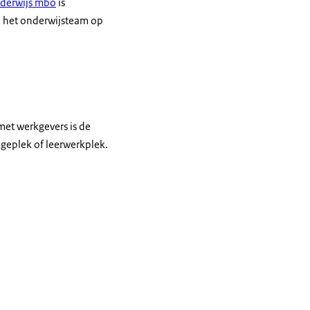
nderwijs mbo
is
e het onderwijsteam op
et werkgevers is de
geplek of leerwerkplek.