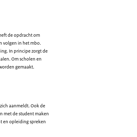
heeft de opdracht om
n volgen in het mbo.
ng. In principe zorgt de
halen. Om scholen en
n worden gemaakt.
t zich aanmeldt. Ook de
en met de student maken
nt en opleiding spreken