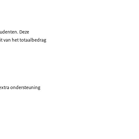
tudenten. Deze
it van het totaalbedrag
 extra ondersteuning