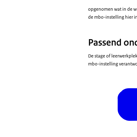
opgenomen wat in de wet
de mbo-instelling hier i
Passend ond
De stage of leerwerkpl
mbo-instelling verantwo