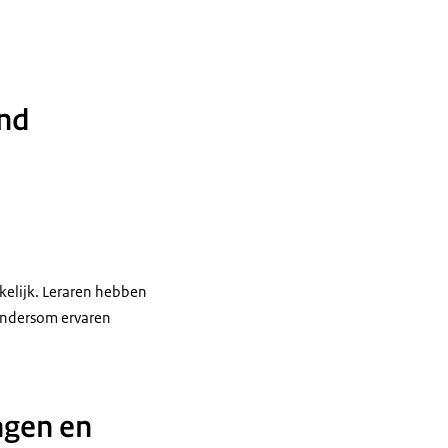
ind
kkelijk. Leraren hebben
 Andersom ervaren
ngen en