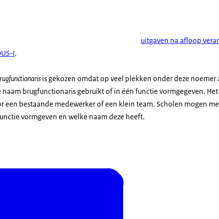
uitgaven na afloop ver
DUS-I
.
brugfunctionaris
is gekozen omdat op veel plekken onder deze noemer a
e naam brugfunctionaris gebruikt of in één functie vormgegeven. He
 een bestaande medewerker of een klein team. Scholen mogen met 
functie vormgeven en welke naam deze heeft.