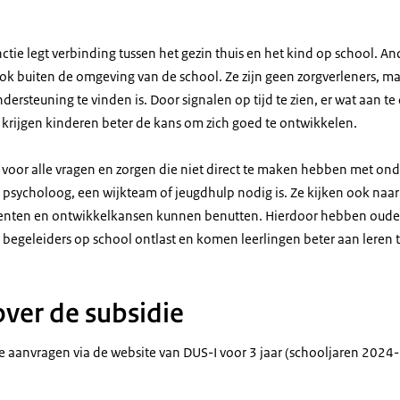
ie legt verbinding tussen het gezin thuis en het kind op school. And
k buiten de omgeving van de school. Ze zijn geen zorgverleners, ma
ndersteuning te vinden is. Door signalen op tijd te zien, er wat aan t
 krijgen kinderen beter de kans om zich goed te ontwikkelen.
r voor alle vragen en zorgen die niet direct te maken hebben met on
 psycholoog, een wijkteam of jeugdhulp nodig is. Ze kijken ook naar
alenten en ontwikkelkansen kunnen benutten. Hierdoor hebben oude
 begeleiders op school ontlast en komen leerlingen beter aan leren 
over de subsidie
e aanvragen via de website van DUS-I voor 3 jaar (schooljaren 20