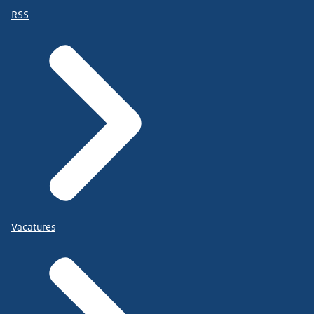
RSS
Vacatures