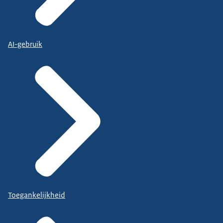
AI-gebruik
Toegankelijkheid