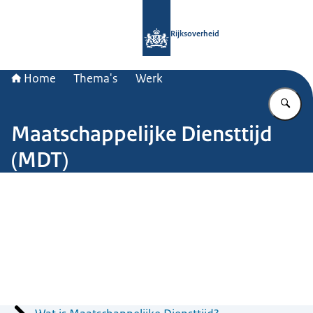
Naar de homepage van Rijksoverheid
Rijksoverheid
Home
Thema's
Werk
Vu
Maatschappelijke Diensttijd
(MDT)