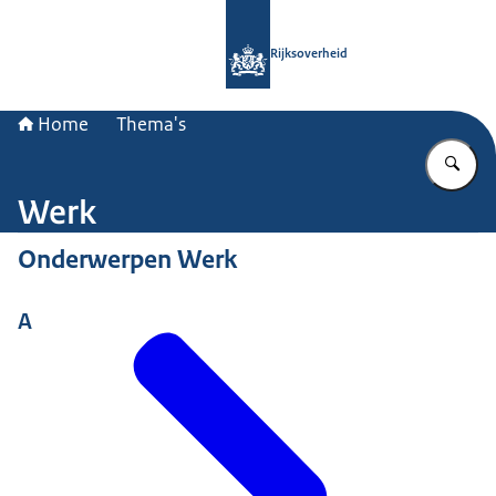
Naar de homepage van Rijksoverheid
Rijksoverheid
Home
Thema's
Vu
Werk
Onderwerpen Werk
A