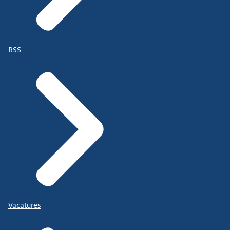
RSS
Vacatures