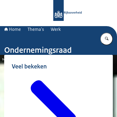
Naar de homepage van Rijksoverheid
Rijksoverheid
Home
Thema's
Werk
Vu
Ondernemingsraad
Beeld: © Hollandse Hoogte / Stijn Rademaker
Veel bekeken