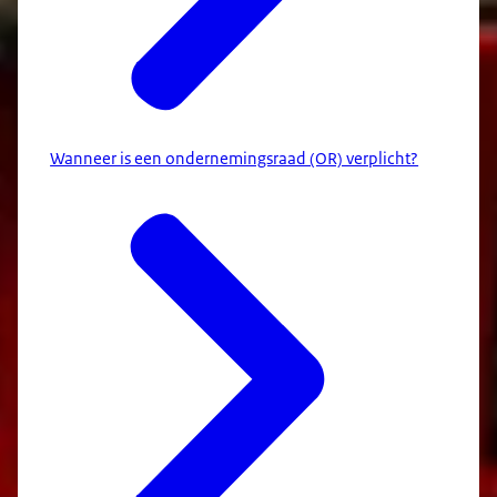
Wanneer is een ondernemingsraad (OR) verplicht?