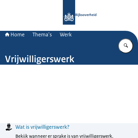
Naar de homepage van Rijksoverheid
Rijksoverheid
Home
Thema's
Werk
Vu
Vrijwilligerswerk
Beeld: © Nationale Beeldbank / Frank Broekhuizen
Menu
Wat is vrijwilligerswerk?
Bekijk wanneer er sprake is van vrijwilligerswerk.