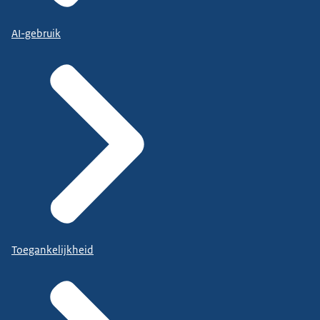
AI-gebruik
Toegankelijkheid