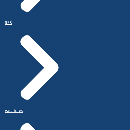
RSS
Vacatures