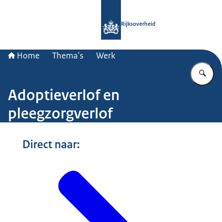
Naar de homepage van Rijksoverheid
Rijksoverheid
Home
Thema's
Werk
Vu
Adoptieverlof en
pleegzorgverlof
Beeld: © Ministerie van Algemene Zaken
Direct naar: