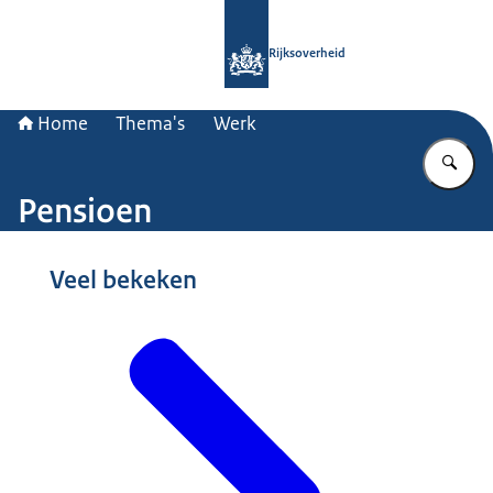
Naar de homepage van Rijksoverheid
Rijksoverheid
Home
Thema's
Werk
Vu
Pensioen
Beeld: © Hollandse Hoogte / Flip Franssen
Veel bekeken