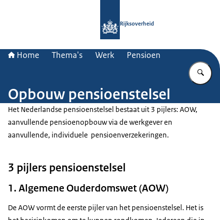
Naar de homepage van Rijksoverheid
Rijksoverheid
Home
Thema's
Werk
Pensioen
Vu
Opbouw pensioenstelsel
Het Nederlandse pensioenstelsel bestaat uit 3 pijlers: AOW,
aanvullende pensioenopbouw via de werkgever en
aanvullende, individuele pensioenverzekeringen.
3 pijlers pensioenstelsel
1. Algemene Ouderdomswet (AOW)
De AOW vormt de eerste pijler van het pensioenstelsel. Het is