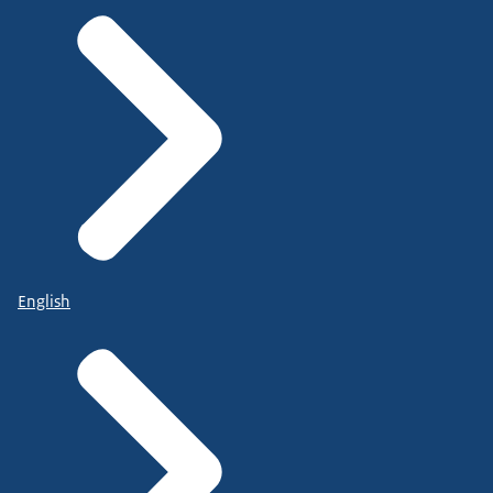
English