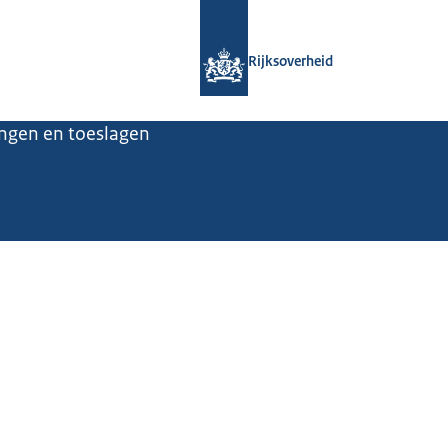
Naar de homepage van Rijksoverheid
Rijksoverheid
ingen en toeslagen