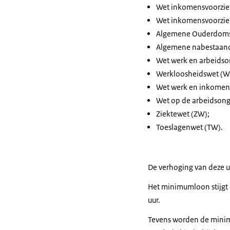
Wet inkomensvoorzien
Wet inkomensvoorzien
Algemene Ouderdoms
Algemene nabestaan
Wet werk en arbeids
Werkloosheidswet (
Wet werk en inkomen
Wet op de arbeidsong
Ziektewet (ZW);
Toeslagenwet (TW).
De verhoging van deze u
Het minimumloon stijgt p
uur.
Tevens worden de minimu