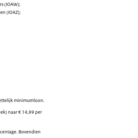
rs (IOAW);
en (IOAZ);
wettelijk minimumloon.
eek) naar € 14,99 per
ercentage. Bovendien