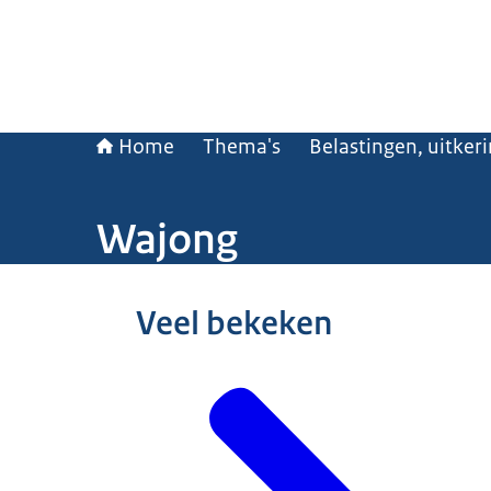
Home
Thema's
Belastingen, uitker
Wajong
Beeld: © ANP / Robin Utrecht
Veel bekeken