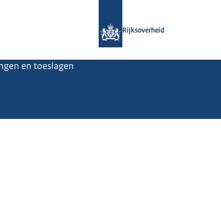
Naar de homepage van Rijksoverheid
Rijksoverheid
ingen en toeslagen