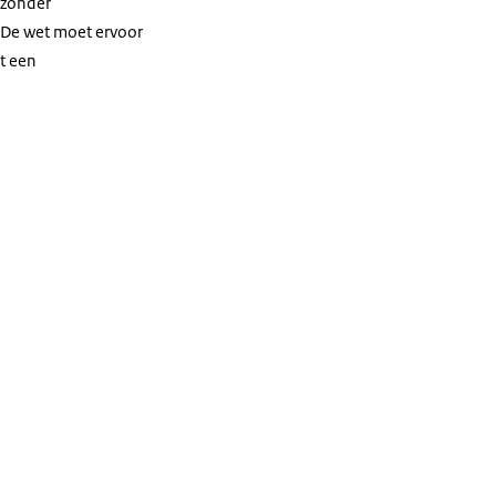
 zonder
. De wet moet ervoor
t een