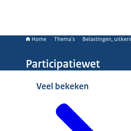
Home
Thema's
Belastingen, uitker
Participatiewet
Beeld: © Hollandse Hoogte / Bart Eijgenhuijsen
Veel bekeken