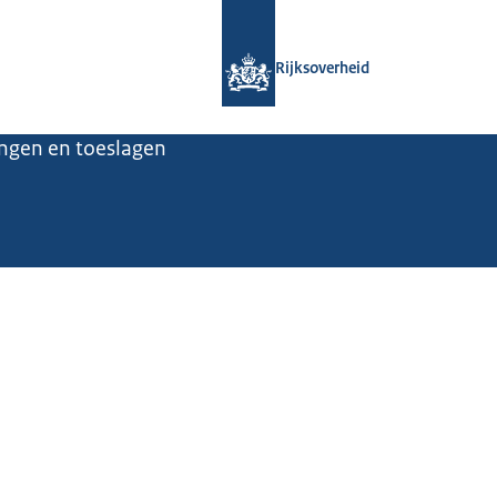
Naar de homepage van Rijksoverheid
Rijksoverheid
ingen en toeslagen