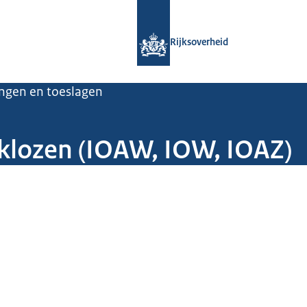
Naar de homepage van Rijksoverheid
Rijksoverheid
ingen en toeslagen
klozen (IOAW, IOW, IOAZ)