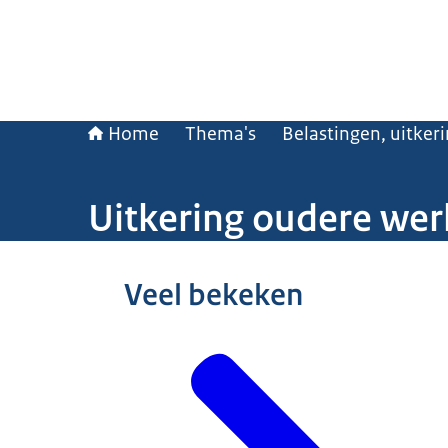
Home
Thema's
Belastingen, uitker
Uitkering oudere wer
Beeld: © ANP / Roos Koole
Veel bekeken