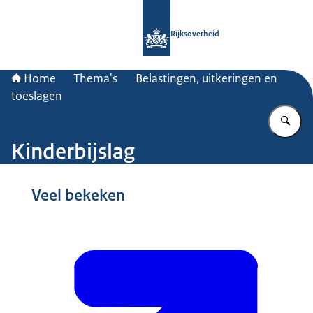
Naar de homepage van Rijksoverheid
Rijksoverheid
Home
Thema's
Belastingen, uitkeringen en
toeslagen
Vu
Kinderbijslag
Beeld: © Nationale Beeldbank / Robert Hoetink
Veel bekeken