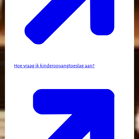
Hoe vraag ik kinderopvangtoeslag aan?