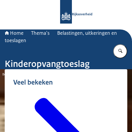
Naar de homepage van Rijksoverheid
Rijksoverheid
Home
Thema's
Belastingen, uitkeringen en
toeslagen
Vu
Kinderopvangtoeslag
Beeld: © Nationale Beeldbank / Robert Roelofsen
Veel bekeken