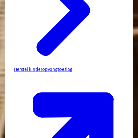
Herstel kinderopvangtoeslag