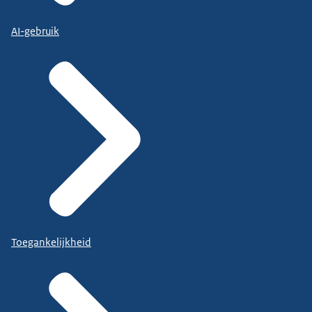
AI-gebruik
Toegankelijkheid