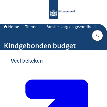
Naar de homepage van Rijksoverheid
Rijksoverheid
Home
Thema's
Familie, zorg en gezondheid
Vu
Kindgebonden budget
Beeld: © ANP / Kees van de Veen
Veel bekeken