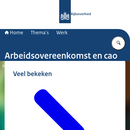
Naar de homepage van Rijksoverheid
Rijksoverheid
Home
Thema's
Werk
Vu
Arbeidsovereenkomst en cao
Beeld: © Nationale Beeldbank / Eugenie
Veel bekeken