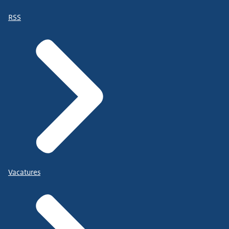
RSS
Vacatures