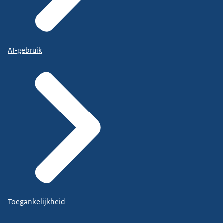
AI-gebruik
Toegankelijkheid